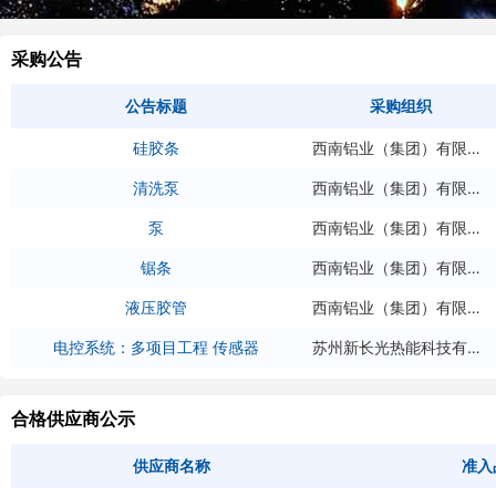
天津市百汇大地起重吊索具有限公司
1709
采购公告
天津市百汇大地起重吊索具有限公司
1709
公告标题
采购组织
洛阳正兰电气有限公司
硅胶条
西南铝业（集团）有限责任公司
天津市百汇大地起重吊索具有限公司
1709
清洗泵
西南铝业（集团）有限责任公司
天津市百汇大地起重吊索具有限公司
1709
泵
西南铝业（集团）有限责任公司
天津市百汇大地起重吊索具有限公司
1709
锯条
西南铝业（集团）有限责任公司
液压胶管
西南铝业（集团）有限责任公司
电控系统：多项目工程 传感器
苏州新长光热能科技有限公司
合格供应商公示
山西太钢福达发展有限公司
04-
洛阳正兰电气有限公司
供应商名称
准入