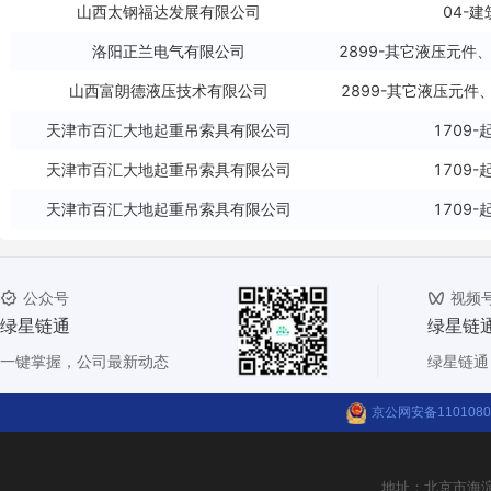
山西富朗德液压技术有限公司
2899-其它液压元件
天津市百汇大地起重吊索具有限公司
1709
天津市百汇大地起重吊索具有限公司
1709
天津市百汇大地起重吊索具有限公司
1709
天津市百汇大地起重吊索具有限公司
1709
天津市百汇大地起重吊索具有限公司
1709
莱伯斯（上海）集中润滑技术有限公司
4412-金属轧制、
深圳大工人科技有限公司
4919
山西太钢福达发展有限公司
04-
山西富朗德液压技术有限公司
2899-其它液压元件
公众号
视频
沈阳东阳聚氨酯有限公司
4412-金属轧制、
绿星链通
绿星链
天津市百汇大地起重吊索具有限公司
1709
洛阳正兰电气有限公司
一键掌握，公司最新动态
绿星链通
天津市百汇大地起重吊索具有限公司
1709
天津市百汇大地起重吊索具有限公司
1709
京公网安备1101080
天津市百汇大地起重吊索具有限公司
1709
天津市百汇大地起重吊索具有限公司
1709
地址：北京市海淀